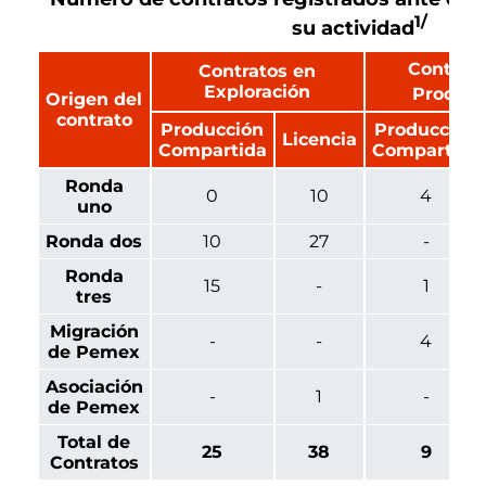
1/
su actividad
Contrato
Contratos en
Exploración
Producc
Origen del
contrato
Producción
Producción
Licencia
Compartida
Compartida
Ronda
0
10
4
uno
Ronda dos
10
27
-
Ronda
15
-
1
tres
Migración
-
-
4
de Pemex
Asociación
-
1
-
de Pemex
Total de
25
38
9
Contratos