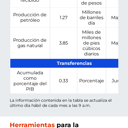
recibido
de pesos
Millones
Producción de
1.27
de barriles
May-20
petróleo
día
Miles de
millones
Producción de
3.85
de pies
May-20
gas natural
cúbicos
diarios
Transferencias
Acumulada
como
0.33
Porcentaje
Jun-20
porcentaje del
PIB
La información contenida en la tabla se actualiza el
último día hábil de cada mes a las 9 a.m.
Herramientas
para la