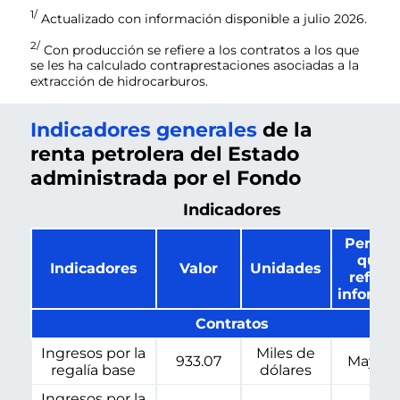
1/
Actualizado con información disponible a julio 2026.
2/
Con producción se refiere a los contratos a los que
se les ha calculado contraprestaciones asociadas a la
extracción de hidrocarburos.
Indicadores generales
de la
renta petrolera del Estado
administrada por el Fondo
Indicadores
Periodo
que s
Indicadores
Valor
Unidades
refiere
informa
Contratos
Ingresos por la
Miles de
933.07
May-20
regalía base
dólares
Ingresos por la