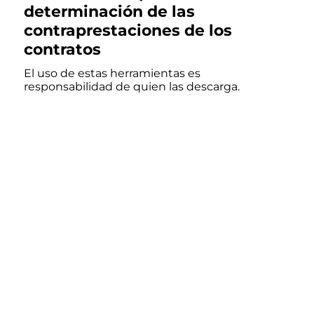
determinación de las
contraprestaciones de los
contratos
El uso de estas herramientas es
responsabilidad de quien las descarga.
Cómputo automatizado para la
determinación de contraprestaciones
de contratos de licencia y producción
compartida
Preguntas frecuentes
Sitios de interés
Aviso legal
Contacto