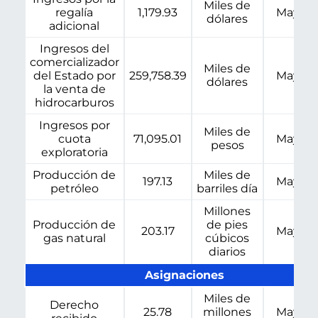
Miles de
regalía
1,179.93
May-20
dólares
adicional
Ingresos del
comercializador
Miles de
del Estado por
259,758.39
May-20
dólares
la venta de
hidrocarburos
Ingresos por
Miles de
cuota
71,095.01
May-20
pesos
exploratoria
Producción de
Miles de
197.13
May-20
petróleo
barriles día
Millones
Producción de
de pies
203.17
May-20
gas natural
cúbicos
diarios
Asignaciones
Miles de
Derecho
25.78
millones
May-20